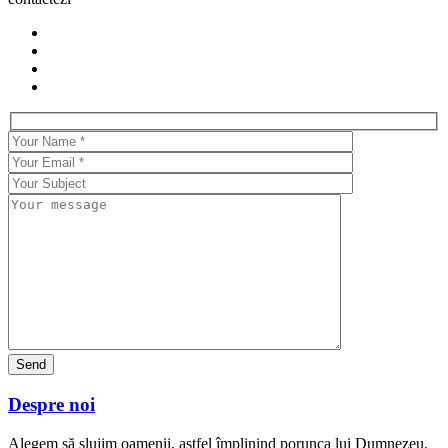
Despre noi
Alegem să slujim oamenii, astfel împlinind porunca lui Dumnezeu.