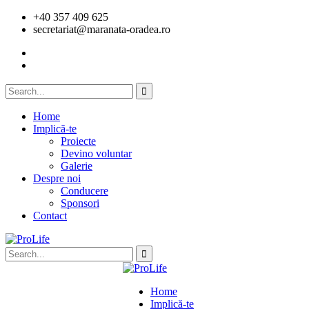
+40 357 409 625
secretariat@maranata-oradea.ro
Home
Implică-te
Proiecte
Devino voluntar
Galerie
Despre noi
Conducere
Sponsori
Contact
Home
Implică-te